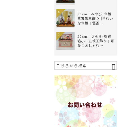
4
55cm | みやび・立雛
三五親王飾り |きれい
な立雛 | 優雅…
5
55cm | うらら・収納
箱小三五親王飾り | 可
愛くおしゃれ…