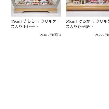
43cm | きらら・アクリルケー
50cm | はるか・アクリ
ス入り小芥子…
ス入り芥子親…
93,830
円
(税込)
95,700
円