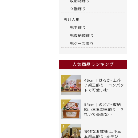
収納箱飾り
立雛飾り
五月人形
兜平飾り
兜収納箱飾り
兜ケース飾り
人気商品ランキング
1
48cm | はるか・上芥
子親王飾り | コンパク
トで可愛いお…
2
55cm | のどか・収納
箱小三五親王飾り | き
れいで豪華な…
3
優雅なお雛様 上小三
五親王飾り・みやび