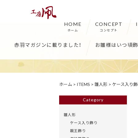
HOME
CONCEPT
ホーム
コンセプト
赤羽マガジンに載りました！
お雛様はいつ頃飾
ホーム
>
ITEMS
>
雛人形
>
ケース入り飾
Category
雛人形
ケース入り飾り
親王飾り