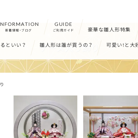
INFORMATION
GUIDE
豪華な雛人形特集
新着情報・ブログ
ご利用ガイド
るといい？
雛人形は誰が買うの？
可愛い!と大
ケース入り飾り
り