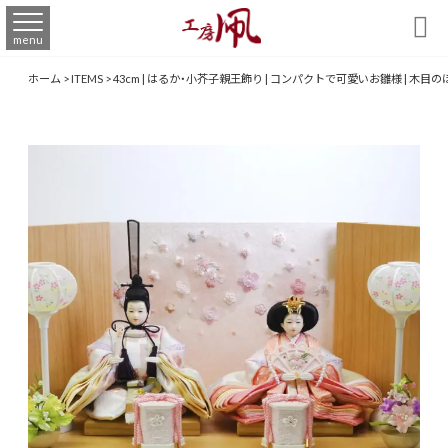

menu
ホーム
>
ITEMS
>
43cm | はるか・小芥子親王飾り | コンパクトで可愛いお雛様 | 木