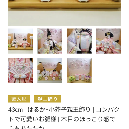
雛人形
親王飾り
43cm | はるか・小芥子親王飾り | コンパク
トで可愛いお雛様 | 木目のほっこり感で
心もあたたか