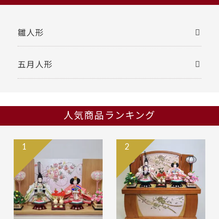
雛人形
五月人形
人気商品ランキング
1
2