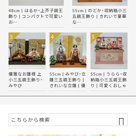
48cm | はるか・上芥子親王
55cm | のどか・収納箱小三
飾り | コンパクトで可愛い
五親王飾り | きれいで豪華
お…
な…
3
4
5
優雅なお雛様 上
55cm | みやび・立
55cm | うらら・収
小三五親王飾り・
雛三五親王飾り |
納箱小三五親王飾
みやび
きれいな立雛 | 優
り | 可愛くおしゃ
雅…
れ…