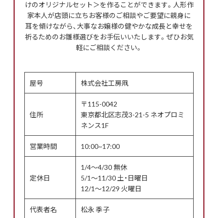
けのオリジナルセット＞を作ることができます。人形作
家本人が店頭に立ちお客様のご相談やご要望に親身に
耳を傾けながら、大事なお嬢様の健やかな成長と幸せを
祈るためのお雛様選びをお手伝いいたします。ぜひお気
軽にご相談ください。
屋号
株式会社工房凧
〒115-0042
住所
東京都北区志茂3-21-5 ネオプロミ
ネンス1F
営業時間
10:00~17:00
1/4〜4/30 無休
定休日
5/1〜11/30 土・日曜日
12/1〜12/29 火曜日
代表者名
松永 季子