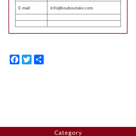
E-mail
info@kouboutako.com
F
T
共
ac
w
有
e
itt
b
er
o
o
k
Category